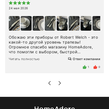
24 мая 2026
Обожаю эти приборы от Robert Welch - это
какой-то другой уровень трапезы!
Огромное спасибо магазину HomeAdore,
что помогли с выбором, быстрой
доставкой и высоким сервисом. Один раз
Читать полностью
Ответ компании
была здесь лично, забирала чайные ложки,
внутри очень много антикварной посуды,
1
0
столовых приборов и других аксессуаров
для дома. Без покупки точно не уйти.
Позже заказывала остальные приборы -
доставили сдэком на следующий день к
нашему торжеству. Поддержка клиентов
отвечает очень быстро. Взаимодействием
очень довольна. Рекомендую!
HomeAdore