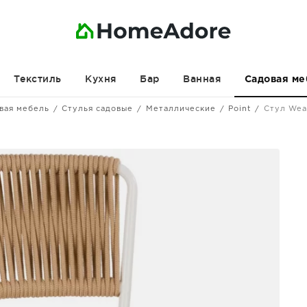
Текстиль
Кухня
Бар
Ванная
Садовая ме
вая мебель
Стулья садовые
Металлические
Point
Стул Wea