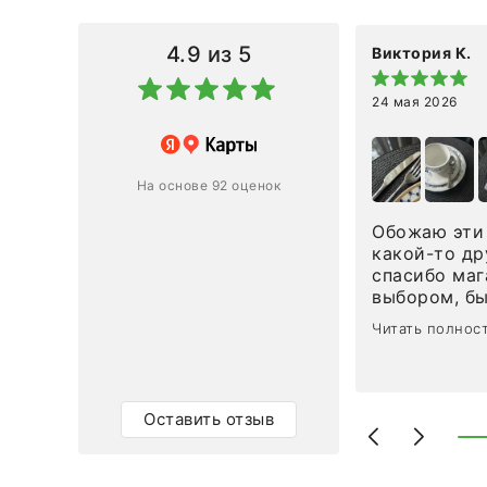
4.9
из 5
Виктория К.
24 мая 2026
 магазину за оперативную
лению и домтавке моего заказа.
ин приехал ко мне целым и
На основе 92 оценок
ным в течение трех дней!
Обожаю эти 
Ответ компании
какой-то др
спасибо маг
0
0
выбором, б
сервисом. О
Читать полнос
чайные ложк
посуды, сто
аксессуаров
уйти. Позже
Оставить отзыв
доставили с
торжеству. 
быстро. Вза