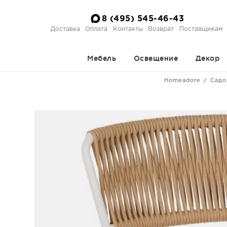
8 (495) 545-46-43
Доставка
Оплата
Контакты
Возврат
Поставщикам
Мебель
Освещение
Декор
Homeadore
Садо