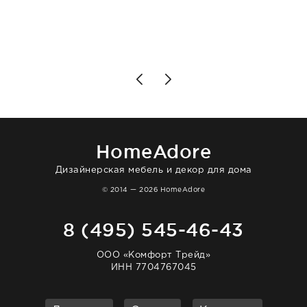
клиентоориентированность: помогли
разобраться в ряде вопросов, всё
подробно объяснили, были на связи на
каждом этапе. Это тот случай, когда
чувствуешь, что о тебе действительно
позаботились. Что касается самого ковра,
то качество выше всяких похвал. Выглядит
в интерьере ровно так, как хотел. Ещё раз -
большая благодарность сотрудникам
homeadore!
HomeAdore
Дизайнерская мебель и декор для дома
© 2014 — 2026 HomeAdore
8 (495) 545-46-43
ООО «Комфорт Трейд»
ИНН 7704767045