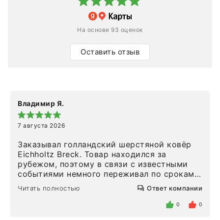
На основе 93 оценок
Оставить отзыв
Владимир Я.
7 августа 2026
Заказывал голландский шерстяной ковёр
Eichholtz Breck. Товар находился за
рубежом, поэтому в связи с известными
событиями немного переживал по срокам.
Но homeadore привезли ровно в
Читать полностью
Ответ компании
определенное в договоре время, без
задержеки. Отдельно хочу отметить
0
0
персонал магазина. Настоящая