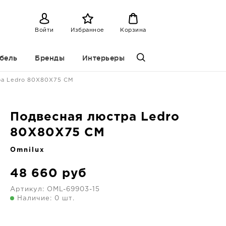
Войти
Избранное
Корзина
бель
Бренды
Интерьеры
ра Ledro 80X80X75 CM
Подвесная люстра Ledro
80X80X75 CM
Omnilux
48 660
руб
Артикул:
OML-69903-15
Наличие: 0 шт.