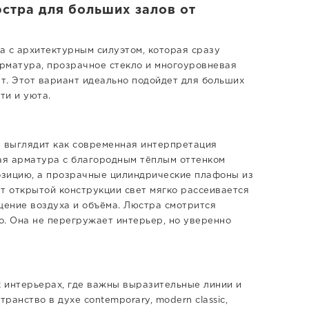
юстра для больших залов от
а с архитектурным силуэтом, которая сразу
арматура, прозрачное стекло и многоуровневая
т. Этот вариант идеально подойдет для больших
ти и уюта.
е выглядит как современная интерпретация
ая арматура с благородным тёплым оттенком
зицию, а прозрачные цилиндрические плафоны из
т открытой конструкции свет мягко рассеивается
щение воздуха и объёма. Люстра смотрится
о. Она не перегружает интерьер, но уверенно
 интерьерах, где важны выразительные линии и
анство в духе contemporary, modern classic,