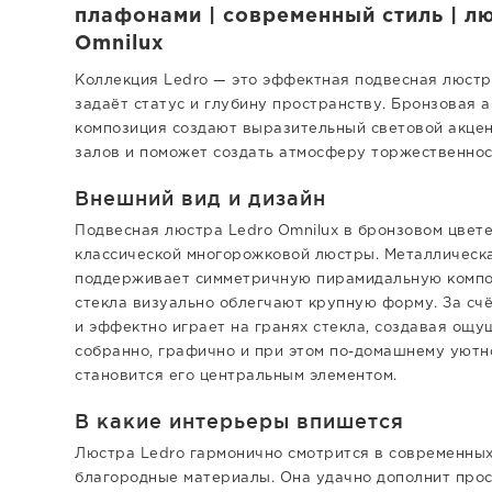
плафонами | современный стиль | л
Omnilux
Коллекция Ledro — это эффектная подвесная люстр
задаёт статус и глубину пространству. Бронзовая 
композиция создают выразительный световой акцен
залов и поможет создать атмосферу торжественнос
Внешний вид и дизайн
Подвесная люстра Ledro Omnilux в бронзовом цвет
классической многорожковой люстры. Металлическ
поддерживает симметричную пирамидальную компо
стекла визуально облегчают крупную форму. За счё
и эффектно играет на гранях стекла, создавая ощу
собранно, графично и при этом по-домашнему уютн
становится его центральным элементом.
В какие интерьеры впишется
Люстра Ledro гармонично смотрится в современных
благородные материалы. Она удачно дополнит простр