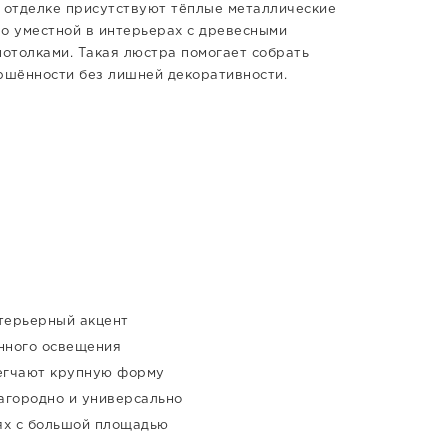
 в отделке присутствуют тёплые металлические
но уместной в интерьерах с древесными
потолками. Такая люстра помогает собрать
ршённости без лишней декоративности.
нтерьерный акцент
енного освещения
егчают крупную форму
агородно и универсально
ях с большой площадью