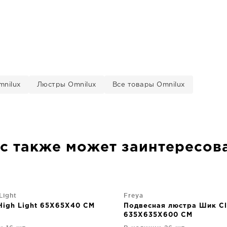
nilux
Люстры Omnilux
Все товары Omnilux
с также может заинтересов
Light
Freya
High Light 65X65X40 CM
Подвесная люстра Шик Cl
635X635X600 CM