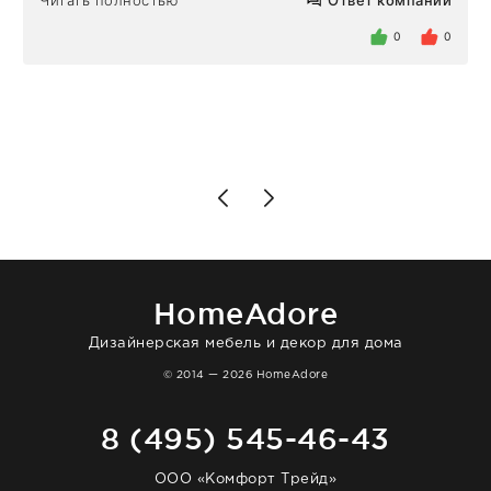
Читать полностью
Ответ компании
определенное в договоре время, без
задержеки. Отдельно хочу отметить
0
0
персонал магазина. Настоящая
клиентоориентированность: помогли
разобраться в ряде вопросов, всё
подробно объяснили, были на связи на
каждом этапе. Это тот случай, когда
чувствуешь, что о тебе действительно
позаботились. Что касается самого ковра,
то качество выше всяких похвал. Выглядит
в интерьере ровно так, как хотел. Ещё раз -
большая благодарность сотрудникам
homeadore!
HomeAdore
Дизайнерская мебель и декор для дома
© 2014 — 2026 HomeAdore
8 (495) 545-46-43
ООО «Комфорт Трейд»