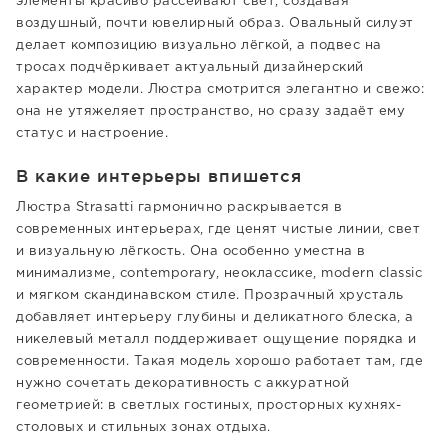
элементы красиво рассеивают свет, создавая
воздушный, почти ювелирный образ. Овальный силуэт
делает композицию визуально лёгкой, а подвес на
тросах подчёркивает актуальный дизайнерский
характер модели. Люстра смотрится элегантно и свежо:
она не утяжеляет пространство, но сразу задаёт ему
статус и настроение.
В какие интерьеры впишется
Люстра Strasatti гармонично раскрывается в
современных интерьерах, где ценят чистые линии, свет
и визуальную лёгкость. Она особенно уместна в
минимализме, contemporary, неоклассике, modern classic
и мягком скандинавском стиле. Прозрачный хрусталь
добавляет интерьеру глубины и деликатного блеска, а
никелевый металл поддерживает ощущение порядка и
современности. Такая модель хорошо работает там, где
нужно сочетать декоративность с аккуратной
геометрией: в светлых гостиных, просторных кухнях-
столовых и стильных зонах отдыха.