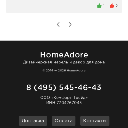
внутри очень много антикварной посуды,
1
0
столовых приборов и других аксессуаров
для дома. Без покупки точно не уйти.
Позже заказывала остальные приборы -
доставили сдэком на следующий день к
нашему торжеству. Поддержка клиентов
отвечает очень быстро. Взаимодействием
очень довольна. Рекомендую!
HomeAdore
Дизайнерская мебель и декор для дома
© 2014 — 2026 HomeAdore
8 (495) 545-46-43
ООО «Комфорт Трейд»
ИНН 7704767045
Доставка
Оплата
Контакты