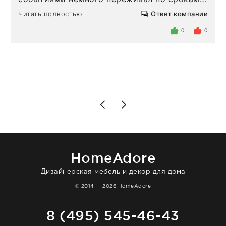
Но homeadore привезли ровно в
Читать полностью
Ответ компании
определенное в договоре время, без
задержеки. Отдельно хочу отметить
0
0
персонал магазина. Настоящая
клиентоориентированность: помогли
разобраться в ряде вопросов, всё
подробно объяснили, были на связи на
каждом этапе. Это тот случай, когда
чувствуешь, что о тебе действительно
позаботились. Что касается самого ковра,
то качество выше всяких похвал. Выглядит
в интерьере ровно так, как хотел. Ещё раз -
большая благодарность сотрудникам
homeadore!
HomeAdore
Дизайнерская мебель и декор для дома
© 2014 — 2026 HomeAdore
8 (495) 545-46-43