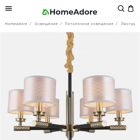
Homeadore
Освещение
Потолочное освещение
Люстры