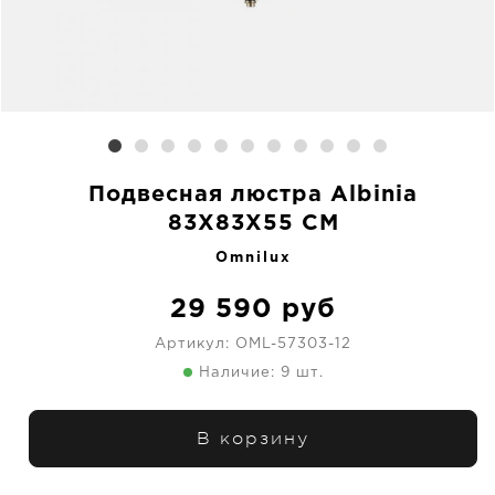
Подвесная люстра Albinia
83X83X55 CM
Omnilux
29 590
руб
Артикул:
OML-57303-12
Наличие: 9 шт.
В корзину