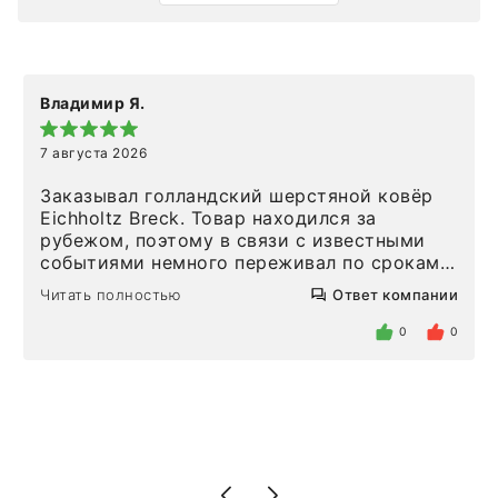
Владимир Я.
7 августа 2026
Заказывал голландский шерстяной ковёр
Eichholtz Breck. Товар находился за
рубежом, поэтому в связи с известными
событиями немного переживал по срокам.
Но homeadore привезли ровно в
Читать полностью
Ответ компании
определенное в договоре время, без
задержеки. Отдельно хочу отметить
0
0
персонал магазина. Настоящая
клиентоориентированность: помогли
разобраться в ряде вопросов, всё
подробно объяснили, были на связи на
каждом этапе. Это тот случай, когда
чувствуешь, что о тебе действительно
позаботились. Что касается самого ковра,