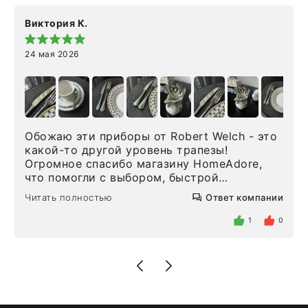
Виктория К.
24 мая 2026
Обожаю эти приборы от Robert Welch - это
какой-то другой уровень трапезы!
Огромное спасибо магазину HomeAdore,
что помогли с выбором, быстрой
доставкой и высоким сервисом. Один раз
Читать полностью
Ответ компании
была здесь лично, забирала чайные ложки,
внутри очень много антикварной посуды,
1
0
столовых приборов и других аксессуаров
для дома. Без покупки точно не уйти.
Позже заказывала остальные приборы -
доставили сдэком на следующий день к
нашему торжеству. Поддержка клиентов
отвечает очень быстро. Взаимодействием