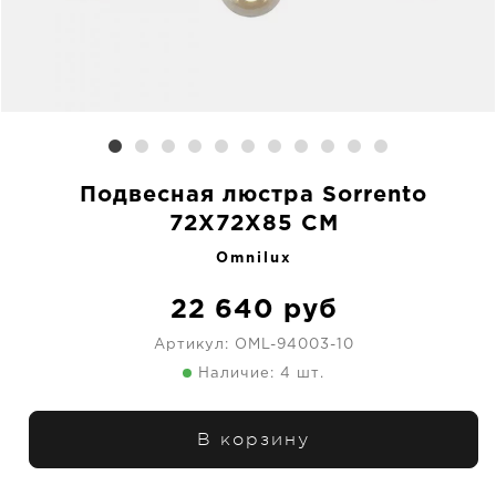
Подвесная люстра Sorrento
72X72X85 CM
Omnilux
22 640
руб
Артикул:
OML-94003-10
Наличие: 4 шт.
В корзину