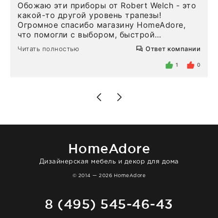
Обожаю эти приборы от Robert Welch - это
какой-то другой уровень трапезы!
Огромное спасибо магазину HomeAdore,
что помогли с выбором, быстрой
доставкой и высоким сервисом. Один раз
Читать полностью
Ответ компании
была здесь лично, забирала чайные ложки,
внутри очень много антикварной посуды,
1
0
столовых приборов и других аксессуаров
для дома. Без покупки точно не уйти.
Позже заказывала остальные приборы -
доставили сдэком на следующий день к
нашему торжеству. Поддержка клиентов
отвечает очень быстро. Взаимодействием
очень довольна. Рекомендую!
HomeAdore
Дизайнерская мебель и декор для дома
© 2014 — 2026 HomeAdore
8 (495) 545-46-43