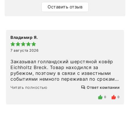
Оставить отзыв
Владимир Я.
7 августа 2026
Заказывал голландский шерстяной ковёр
Eichholtz Breck. Товар находился за
рубежом, поэтому в связи с известными
событиями немного переживал по срокам.
Но homeadore привезли ровно в
Читать полностью
Ответ компании
определенное в договоре время, без
задержеки. Отдельно хочу отметить
0
0
персонал магазина. Настоящая
клиентоориентированность: помогли
разобраться в ряде вопросов, всё
подробно объяснили, были на связи на
каждом этапе. Это тот случай, когда