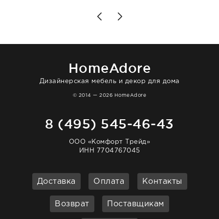
чувствуешь, что о тебе действительно
позаботились. Что касается самого ковра,
то качество выше всяких похвал. Выглядит
в интерьере ровно так, как хотел. Ещё раз -
большая благодарность сотрудникам
homeadore!
HomeAdore
Дизайнерская мебель и декор для дома
© 2014 — 2026 HomeAdore
8 (495) 545-46-43
ООО «Комфорт Трейд»
ИНН 7704767045
Доставка
Оплата
Контакты
Возврат
Поставщикам