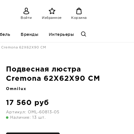
Войти
Избранное
Корзина
бель
Бренды
Интерьеры
а Cremona 62X62X90 CM
Подвесная люстра
Cremona 62X62X90 CM
Omnilux
17 560
руб
Артикул:
OML-60813-05
Наличие: 13 шт.