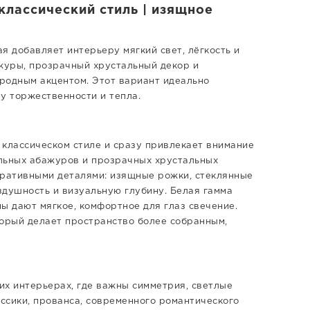
классический стиль | изящное
я добавляет интерьеру мягкий свет, лёгкость и
журы, прозрачный хрустальный декор и
родным акцентом. Этот вариант идеально
у торжественности и тепла.
 классическом стиле и сразу привлекает внимание
льных абажуров и прозрачных хрустальных
оративными деталями: изящные рожки, стеклянные
здушность и визуальную глубину. Белая гамма
ы дают мягкое, комфортное для глаз свечение.
торый делает пространство более собранным,
их интерьерах, где важны симметрия, светлые
ассики, прованса, современного романтического