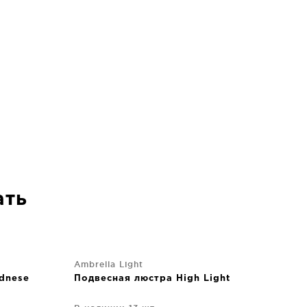
ать
Ambrella Light
dnese
Подвесная люстра High Light