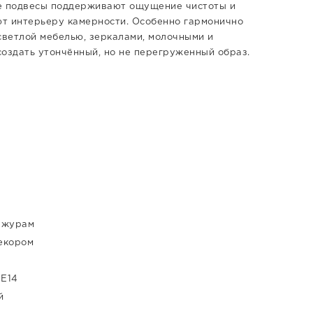
ные подвесы поддерживают ощущение чистоты и
ют интерьеру камерности. Особенно гармонично
светлой мебелью, зеркалами, молочными и
 создать утончённый, но не перегруженный образ.
ажурам
екором
 E14
й