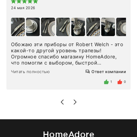
24 мая 2026
Обожаю эти приборы от Robert Welch - это
какой-то другой уровень трапезы!
Огромное спасибо магазину HomeAdore,
что помогли с выбором, быстрой
доставкой и высоким сервисом. Один раз
Читать полностью
Ответ компании
была здесь лично, забирала чайные ложки,
внутри очень много антикварной посуды,
1
0
столовых приборов и других аксессуаров
для дома. Без покупки точно не уйти.
Позже заказывала остальные приборы -
доставили сдэком на следующий день к
нашему торжеству. Поддержка клиентов
отвечает очень быстро. Взаимодействием
очень довольна. Рекомендую!
HomeAdore