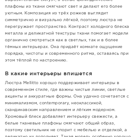
плафоны из ткани смягчают свет и делают его более
уютным. Композиция из трёх рожков выглядит
симметрично и визуально лёгкой, поэтому люстра не
перегружает пространство. Контраст холодного блеска
металла и деликатной текстуры ткани помогает модели
органично смотреться как в светлых, так и в более
тёмных интерьерах. Она придаёт комнате ощущение
порядка, чистоты и современного ритма, оставаясь при
этом тёплой по настроению.
В какие интерьеры впишется
Люстра Mellitto хорошо поддерживает интерьеры в
современном стиле, где важны чистые линии, светлые
акценты и аккуратные формы. Она удачно сочетается с
минимализмом, contemporary, неоклассикой,
скандинавским направлением и лёгким модерном.
Хромовый блеск добавляет интерьеру свежести, а
белые тканевые плафоны смягчают общий образ,
поэтому светильник не спорит с мебелью и отделкой, а
деликатно их дополняет. Такая модель особенно хорошо