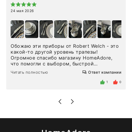
24 мая 2026
Обожаю эти приборы от Robert Welch - это
какой-то другой уровень трапезы!
Огромное спасибо магазину HomeAdore,
что помогли с выбором, быстрой
доставкой и высоким сервисом. Один раз
Читать полностью
Ответ компании
была здесь лично, забирала чайные ложки,
внутри очень много антикварной посуды,
1
0
столовых приборов и других аксессуаров
для дома. Без покупки точно не уйти.
Позже заказывала остальные приборы -
доставили сдэком на следующий день к
нашему торжеству. Поддержка клиентов
отвечает очень быстро. Взаимодействием
очень довольна. Рекомендую!