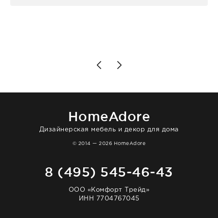
персонал магазина. Настоящая
клиентоориентированность: помогли
разобраться в ряде вопросов, всё
подробно объяснили, были на связи на
каждом этапе. Это тот случай, когда
чувствуешь, что о тебе действительно
позаботились. Что касается самого ковра,
то качество выше всяких похвал. Выглядит
в интерьере ровно так, как хотел. Ещё раз -
большая благодарность сотрудникам
homeadore!
HomeAdore
Дизайнерская мебель и декор для дома
© 2014 — 2026 HomeAdore
8 (495) 545-46-43
ООО «Комфорт Трейд»
ИНН 7704767045