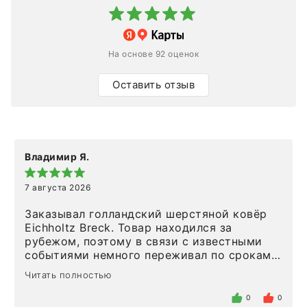
На основе 92 оценок
Оставить отзыв
Владимир Я.
7 августа 2026
Заказывал голландский шерстяной ковёр
Eichholtz Breck. Товар находился за
рубежом, поэтому в связи с известными
событиями немного переживал по срокам.
Но homeadore привезли ровно в
Читать полностью
определенное в договоре время, без
задержеки. Отдельно хочу отметить
0
0