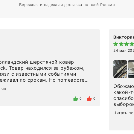
Бережная и надежная доставка по всей России
Виктория
24 мая 20
олландский шерстяной ковёр
eck. Товар находился за рубежом,
вязи с известными событиями
л по срокам. Но homeadore
вно в определенное в договоре
Обожаю 
тью
тдельно хочу отметить
какой-т
газина. Настоящая
спасибо
0
0
нтированность: помогли
выбором
 в ряде вопросов, всё подробно
сервисо
Читать п
были на связи на каждом этапе. Это
чайные 
когда чувствуешь, что о тебе
посуды,
заботились. Что касается
аксессу
а, то качество выше всяких похвал.