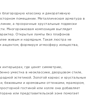
бе благородную классику и декоративную
осторном помещении. Металлическая арматура в
 линии, а прозрачные хрустальные подвески
сти. Многорожковая композиция выглядит
характер. Открытые лампы без плафонов
олее живым и нарядным. Такая люстра не
ым акцентом, формируя атмосферу изящества,
х интерьерах, где ценят симметрию,
енно уместна в неоклассике, дворцовом стиле,
арадной эстетикой. Золотой каркас и хрустальные
и, бежевыми и кремовыми оттенками, мрамором,
просторной гостиной или холле она добавляет
сторана или представительской зоне помогает