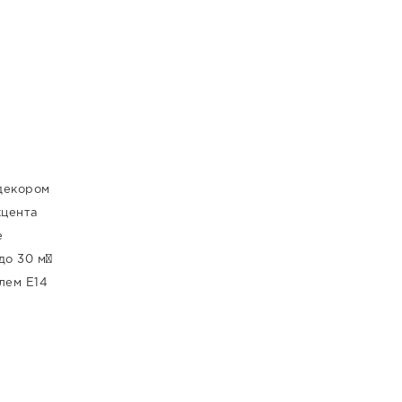
декором
кцента
е
до 30 м²
лем E14