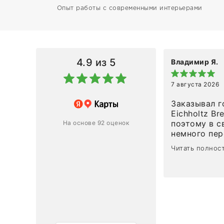
Опыт работы с современными интерьерами
4.9
из 5
Владимир Я.
7 августа 2026
азин
Заказывал г
Eichholtz Br
Ответ компании
поэтому в с
На основе 92 оценок
немного пережива
1
0
привезли ро
Читать полнос
время, без задержеки. О
персонал ма
клиентоорие
разобраться
объяснили, 
тот случай, 
действительно по
самого ковр