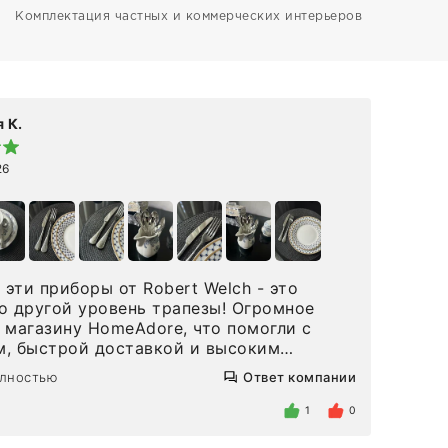
Комплектация частных и коммерческих интерьеров
 К.
Elen
26
19 а
эти приборы от Robert Welch - это
👋🏻 Делюсь впечатлениями от покупки 
о другой уровень трапезы! Огромное
Maison R
 магазину HomeAdore, что помогли с
на 
, быстрой доставкой и высоким
вст
м. Один раз была здесь лично, забирала
реш
олностью
Ответ компании
Чита
ложки, внутри очень много антикварной
ооо
 столовых приборов и других
кот
1
0
аров для дома. Без покупки точно не
пон