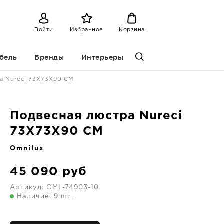
Войти
Избранное
Корзина
бель
Бренды
Интерьеры
а Nureci 73X73X90 CM
Подвесная люстра Nureci
73X73X90 CM
Omnilux
45 090
руб
Артикул:
OML-74903-10
Наличие: 9 шт.