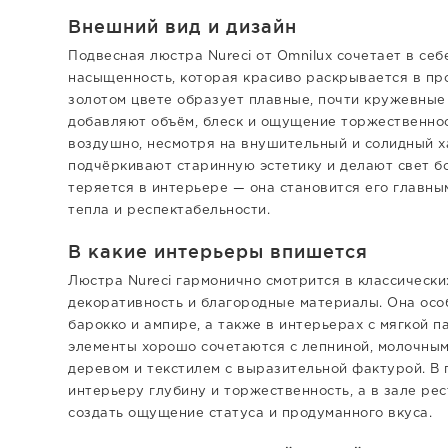
Внешний вид и дизайн
Подвесная люстра Nureci от Omnilux сочетает в се
насыщенность, которая красиво раскрывается в пр
золотом цвете образует плавные, почти кружевные
добавляют объём, блеск и ощущение торжественно
воздушно, несмотря на внушительный и солидный 
подчёркивают старинную эстетику и делают свет б
теряется в интерьере — она становится его главн
тепла и респектабельности.
В какие интерьеры впишется
Люстра Nureci гармонично смотрится в классически
декоративность и благородные материалы. Она особ
барокко и ампире, а также в интерьерах с мягкой п
элементы хорошо сочетаются с лепниной, молочным
деревом и текстилем с выразительной фактурой. В 
интерьеру глубину и торжественность, а в зале ре
создать ощущение статуса и продуманного вкуса.