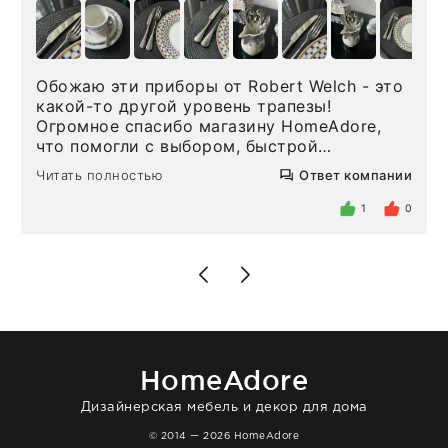
Обожаю эти приборы от Robert Welch - это
какой-то другой уровень трапезы!
Огромное спасибо магазину HomeAdore,
что помогли с выбором, быстрой
доставкой и высоким сервисом. Один раз
Читать полностью
Ответ компании
была здесь лично, забирала чайные ложки,
внутри очень много антикварной посуды,
1
0
столовых приборов и других аксессуаров
для дома. Без покупки точно не уйти.
Позже заказывала остальные приборы -
доставили сдэком на следующий день к
нашему торжеству. Поддержка клиентов
отвечает очень быстро. Взаимодействием
очень довольна. Рекомендую!
HomeAdore
Дизайнерская мебель и декор для дома
© 2014 — 2026 HomeAdore