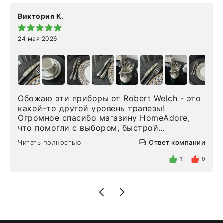
Виктория К.
24 мая 2026
Обожаю эти приборы от Robert Welch - это
какой-то другой уровень трапезы!
Огромное спасибо магазину HomeAdore,
что помогли с выбором, быстрой
доставкой и высоким сервисом. Один раз
Читать полностью
Ответ компании
была здесь лично, забирала чайные ложки,
внутри очень много антикварной посуды,
1
0
столовых приборов и других аксессуаров
для дома. Без покупки точно не уйти.
Позже заказывала остальные приборы -
доставили сдэком на следующий день к
нашему торжеству. Поддержка клиентов
отвечает очень быстро. Взаимодействием