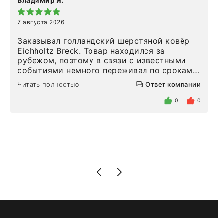
Владимир Я.
7 августа 2026
Заказывал голландский шерстяной ковёр
Eichholtz Breck. Товар находился за
рубежом, поэтому в связи с известными
событиями немного переживал по срокам.
Но homeadore привезли ровно в
Читать полностью
Ответ компании
определенное в договоре время, без
задержеки. Отдельно хочу отметить
0
0
персонал магазина. Настоящая
клиентоориентированность: помогли
разобраться в ряде вопросов, всё
подробно объяснили, были на связи на
каждом этапе. Это тот случай, когда
чувствуешь, что о тебе действительно
позаботились. Что касается самого ковра,
то качество выше всяких похвал. Выглядит
в интерьере ровно так, как хотел. Ещё раз -
большая благодарность сотрудникам
homeadore!