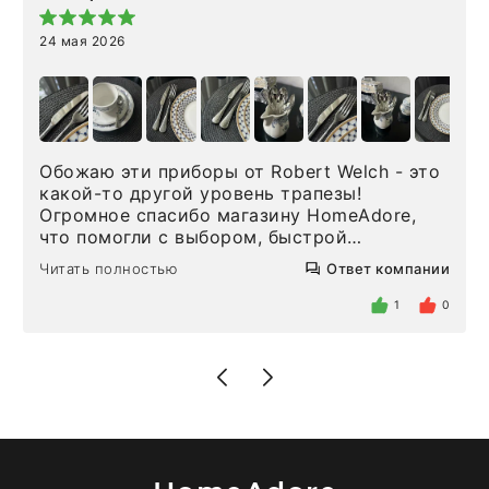
24 мая 2026
Обожаю эти приборы от Robert Welch - это
какой-то другой уровень трапезы!
Огромное спасибо магазину HomeAdore,
что помогли с выбором, быстрой
доставкой и высоким сервисом. Один раз
Читать полностью
Ответ компании
была здесь лично, забирала чайные ложки,
внутри очень много антикварной посуды,
1
0
столовых приборов и других аксессуаров
для дома. Без покупки точно не уйти.
Позже заказывала остальные приборы -
доставили сдэком на следующий день к
нашему торжеству. Поддержка клиентов
отвечает очень быстро. Взаимодействием
очень довольна. Рекомендую!