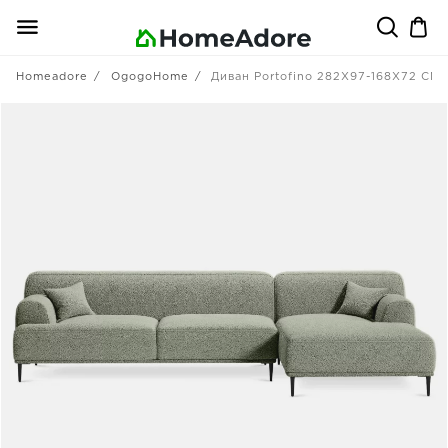
Homeadore
OgogoHome
Диван Portofino 282X97-168X72 CM