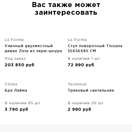
Вас также может
заинтересовать
La Forma
La Forma
Уличный двухместный
Стул поворотный Tissiana
диван Zivia из экрю-шнура
55X56X85 CM
и оцинкованной стали тауп
Под заказ
В наличии 1 шт.
178X79X80 CM
203 850
руб
72 990
руб
Citilux
Technical
Бра Лайма
Трековый светильник
В наличии 85 шт.
В наличии 20 шт.
3 790
руб
2 990
руб