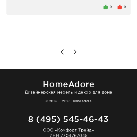
определенное в договоре время, без
задержеки. Отдельно хочу отметить
0
0
персонал магазина. Настоящая
клиентоориентированность: помогли
разобраться в ряде вопросов, всё
подробно объяснили, были на связи на
каждом этапе. Это тот случай, когда
чувствуешь, что о тебе действительно
позаботились. Что касается самого ковра,
то качество выше всяких похвал. Выглядит
в интерьере ровно так, как хотел. Ещё раз -
большая благодарность сотрудникам
homeadore!
HomeAdore
Дизайнерская мебель и декор для дома
© 2014 — 2026 HomeAdore
8 (495) 545-46-43
ООО «Комфорт Трейд»
ИНН 7704767045