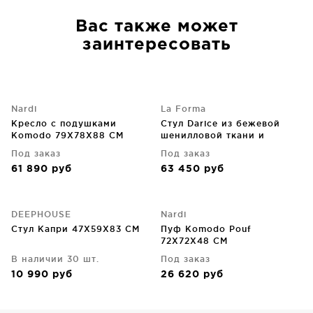
Вас также может
заинтересовать
Nardi
La Forma
Кресло с подушками
Стул Darice из бежевой
Komodo 79X78X88 CM
шенилловой ткани и
массива бука с отделкой
Под заказ
Под заказ
под орех FSC 100%
61 890
руб
63 450
руб
56X56X81 CM
DEEPHOUSE
Nardi
Стул Капри 47X59X83 CM
Пуф Komodo Pouf
72X72X48 CM
В наличии 30 шт.
Под заказ
10 990
руб
26 620
руб