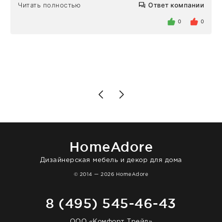
Но homeadore привезли ровно в
Читать полностью
Ответ компании
определенное в договоре время, без
задержеки. Отдельно хочу отметить
0
0
персонал магазина. Настоящая
клиентоориентированность: помогли
разобраться в ряде вопросов, всё
подробно объяснили, были на связи на
каждом этапе. Это тот случай, когда
чувствуешь, что о тебе действительно
позаботились. Что касается самого ковра,
то качество выше всяких похвал. Выглядит
в интерьере ровно так, как хотел. Ещё раз -
большая благодарность сотрудникам
homeadore!
HomeAdore
Дизайнерская мебель и декор для дома
© 2014 — 2026 HomeAdore
8 (495) 545-46-43
ООО «Комфорт Трейд»