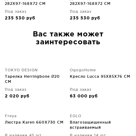
282X97-168X72 CM
282X97-168X72 CM
Под заказ
Под заказ
235 530
руб
235 530
руб
Вас также может
заинтересовать
TOKYO DESIGN
OgogoHome
Тарелка Herringbone Ø20
Кресло Lucca 95X85X76 CM
CM
Под заказ
Под заказ
2 020
руб
63 000
руб
Freya
EGLO
Люстра Karen 660X730 CM
Влагозащищенный
встраиваемый
светодиодный светильник
В наличии 45 шт.
В наличии 14 шт.