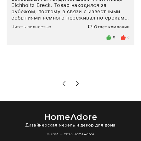
Eichholtz Breck. Товар находился за
рубежом, поэтому в связи с известными
событиями немного переживал по срокам.
Но homeadore привезли ровно в
Читать полностью
Ответ компании
определенное в договоре время, без
задержеки. Отдельно хочу отметить
0
0
персонал магазина. Настоящая
клиентоориентированность: помогли
разобраться в ряде вопросов, всё
подробно объяснили, были на связи на
каждом этапе. Это тот случай, когда
чувствуешь, что о тебе действительно
позаботились. Что касается самого ковра,
то качество выше всяких похвал. Выглядит
в интерьере ровно так, как хотел. Ещё раз -
большая благодарность сотрудникам
homeadore!
HomeAdore
Дизайнерская мебель и декор для дома
© 2014 — 2026 HomeAdore