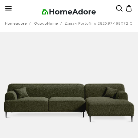
Homeadore
OgogoHome
Диван Portofino 282X97-168X72 CM