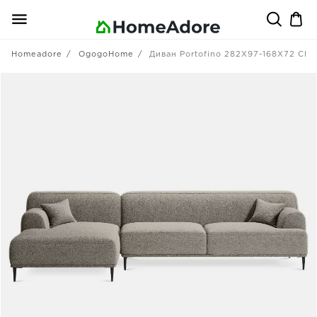
Homeadore
OgogoHome
Диван Portofino 282X97-168X72 CM