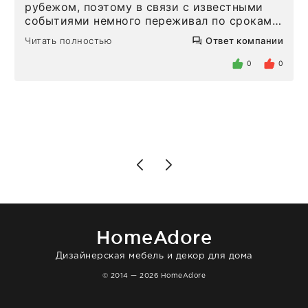
рубежом, поэтому в связи с известными
событиями немного переживал по срокам.
Но homeadore привезли ровно в
Читать полностью
Ответ компании
определенное в договоре время, без
задержеки. Отдельно хочу отметить
0
0
персонал магазина. Настоящая
клиентоориентированность: помогли
разобраться в ряде вопросов, всё
подробно объяснили, были на связи на
каждом этапе. Это тот случай, когда
чувствуешь, что о тебе действительно
позаботились. Что касается самого ковра,
то качество выше всяких похвал. Выглядит
в интерьере ровно так, как хотел. Ещё раз -
большая благодарность сотрудникам
homeadore!
HomeAdore
Дизайнерская мебель и декор для дома
© 2014 — 2026 HomeAdore