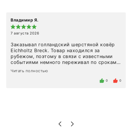
Владимир Я.
7 августа 2026
Заказывал голландский шерстяной ковёр
Eichholtz Breck. Товар находился за
рубежом, поэтому в связи с известными
событиями немного переживал по срокам.
Но homeadore привезли ровно в
Читать полностью
определенное в договоре время, без
задержеки. Отдельно хочу отметить
0
0
персонал магазина. Настоящая
клиентоориентированность: помогли
разобраться в ряде вопросов, всё
подробно объяснили, были на связи на
каждом этапе. Это тот случай, когда
чувствуешь, что о тебе действительно
позаботились. Что касается самого ковра,
то качество выше всяких похвал. Выглядит