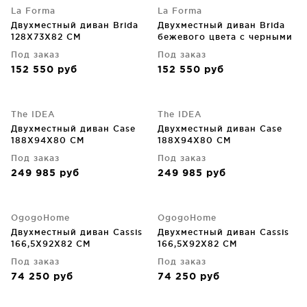
La Forma
La Forma
Двухместный диван Brida
Двухместный диван Brida
128X73X82 CM
бежевого цвета с черными
стальными ножками 128 CM
Под заказ
Под заказ
152 550
руб
152 550
руб
The IDEA
The IDEA
Двухместный диван Case
Двухместный диван Case
188X94X80 CM
188X94X80 CM
Под заказ
Под заказ
249 985
руб
249 985
руб
OgogoHome
OgogoHome
Двухместный диван Cassis
Двухместный диван Cassis
166,5X92X82 CM
166,5X92X82 CM
Под заказ
Под заказ
74 250
руб
74 250
руб