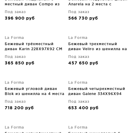
местный диван Compo из
Anarela на 2 места с
шенилла с бежевым
торцевым модулем и
Под заказ
Под заказ
металлическим каркасом
съемным чехлом
396 900
руб
566 730
руб
232X98X82 CM
270X107X64 CM
La Forma
La Forma
Бежевый трёхместный
Бежевый трехместный
диван Karin 228X97X92 CM
диван Veliro из шенилла на
черных стальных ножках
Под заказ
Под заказ
240 CM
365 850
руб
457 650
руб
La Forma
La Forma
Бежевый угловой диван
Бежевый четырехместный
Blok из шенилла на 4 места
диван Galene 334X96X94
290X290X69 CM
CM
Под заказ
Под заказ
718 200
руб
653 400
руб
La Forma
La Forma