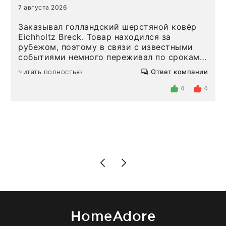
7 августа 2026
Заказывал голландский шерстяной ковёр
Eichholtz Breck. Товар находился за
рубежом, поэтому в связи с известными
событиями немного переживал по срокам.
Но homeadore привезли ровно в
Читать полностью
Ответ компании
определенное в договоре время, без
задержеки. Отдельно хочу отметить
0
0
персонал магазина. Настоящая
клиентоориентированность: помогли
разобраться в ряде вопросов, всё
подробно объяснили, были на связи на
каждом этапе. Это тот случай, когда
чувствуешь, что о тебе действительно
позаботились. Что касается самого ковра,
то качество выше всяких похвал. Выглядит
в интерьере ровно так, как хотел. Ещё раз -
большая благодарность сотрудникам
homeadore!
HomeAdore