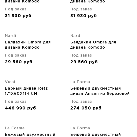
дивана Komodo
дивана Komodo
Под заказ
Под заказ
31 930
руб
31 930
руб
Nardi
Nardi
Балдахин Ombra для
Балдахин Ombra для
дивана Komodo
дивана Komodo
Под заказ
Под заказ
29 560
руб
29 560
руб
Vical
La Forma
Барный диван Retz
Бежевый двухместный
171X60X114 CM
диван Amsen из березовой
фанеры с ножками из
Под заказ
Под заказ
матовой нержавеющей
446 990
руб
274 050
руб
стали 165X86X77 CM
La Forma
La Forma
Бежевый двухместный
Бежевый двухместный