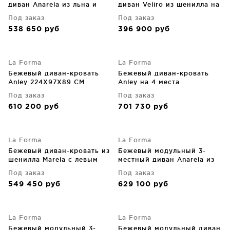
диван Anarela из льна и
диван Veliro из шенилла на
вискозы со съёмным
черных стальных ножках
Под заказ
Под заказ
чехлом 220X107X64 CM
210 CM
538 650
руб
396 900
руб
La Forma
La Forma
Бежевый диван-кровать
Бежевый диван-кровать
Anley 224X97X89 CM
Anley на 4 места
244X97X89 CM
Под заказ
Под заказ
610 200
руб
701 730
руб
La Forma
La Forma
Бежевый диван-кровать из
Бежевый модульный 3-
шенилла Marela с левым
местный диван Anarela из
шезлонгом 276X172.5X87
льна и вискозы со
Под заказ
Под заказ
CM
съемным чехлом 310 CM
549 450
руб
629 100
руб
La Forma
La Forma
Бежевый модульный 3-
Бежевый модульный диван