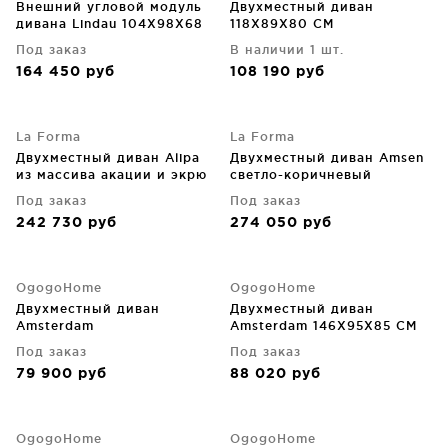
Внешний угловой модуль
Двухместный диван
дивана Lindau 104X98X68
118X89X80 CM
CM
Под заказ
В наличии 1 шт.
164 450
руб
108 190
руб
La Forma
La Forma
Двухместный диван Alipa
Двухместный диван Amsen
из массива акации и экрю
светло-коричневый
веревочного шнура
165X86X77 CM
Под заказ
Под заказ
165X88X72 CM
242 730
руб
274 050
руб
OgogoHome
OgogoHome
Двухместный диван
Двухместный диван
Amsterdam
Amsterdam 146X95X85 CM
Под заказ
Под заказ
79 900
руб
88 020
руб
OgogoHome
OgogoHome