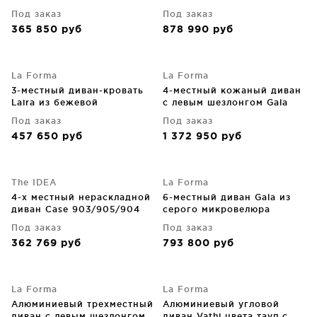
217X79X84 CM
кожи 213X111X104 CM
Под заказ
Под заказ
365 850
руб
878 990
руб
La Forma
La Forma
3-местный диван-кровать
4-местный кожаный диван
Laira из бежевой
с левым шезлонгом Gala
шенилловой ткани 218 CM
300X193X87 CM
Под заказ
Под заказ
457 650
руб
1 372 950
руб
The IDEA
La Forma
4-х местный нераскладной
6-местный диван Gala из
диван Case 903/905/904
серого микровелюра
390X105X87 CM
Под заказ
Под заказ
362 769
руб
793 800
руб
La Forma
La Forma
Алюминиевый трехместный
Алюминиевый угловой
диван с левым шезлонгом
диван Vathi цвета тауп с