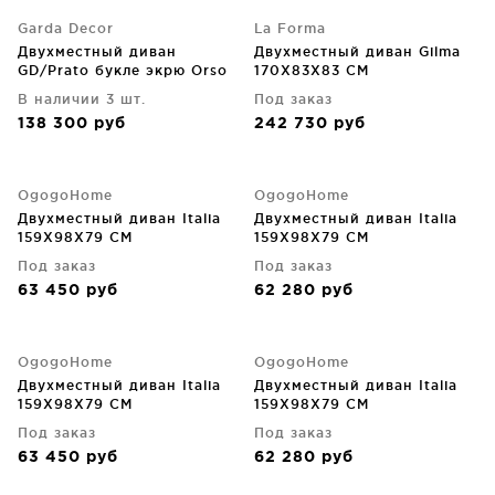
Garda Decor
La Forma
Двухместный диван
Двухместный диван Gilma
GD/Prato букле экрю Orso
170X83X83 CM
ECRU 204X106X75 CM
В наличии 3 шт.
Под заказ
138 300
руб
242 730
руб
OgogoHome
OgogoHome
Двухместный диван Italia
Двухместный диван Italia
159X98X79 CM
159X98X79 CM
Под заказ
Под заказ
63 450
руб
62 280
руб
OgogoHome
OgogoHome
Двухместный диван Italia
Двухместный диван Italia
159X98X79 CM
159X98X79 CM
Под заказ
Под заказ
63 450
руб
62 280
руб