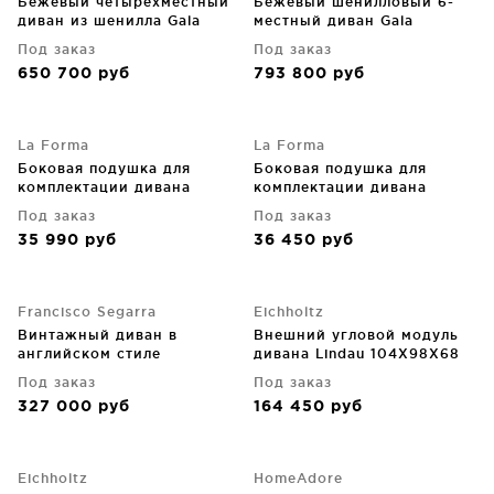
Бежевый четырёхместный
Бежевый шенилловый 6-
диван из шенилла Gala
местный диван Gala
300X105X87 CM
390X105X87 CM
Под заказ
Под заказ
650 700
руб
793 800
руб
La Forma
La Forma
Боковая подушка для
Боковая подушка для
комплектации дивана
комплектации дивана
Compo 31X84X32 CM
Compo 31X84X32 CM
Под заказ
Под заказ
35 990
руб
36 450
руб
Francisco Segarra
Eichholtz
Винтажный диван в
Внешний угловой модуль
английском стиле
дивана Lindau 104X98X68
Cambridge 225X100X70 CM
CM
Под заказ
Под заказ
327 000
руб
164 450
руб
Eichholtz
HomeAdore