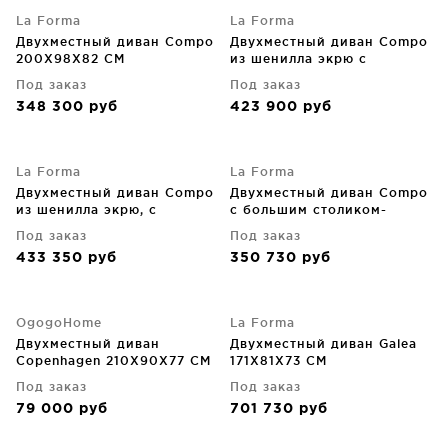
La Forma
La Forma
Двухместный диван Compo
Двухместный диван Compo
200X98X82 CM
из шенилла экрю с
небольшим столиком-
Под заказ
Под заказ
подносом под дубовый
348 300
руб
423 900
руб
шпон и бежевым
металлическим каркасом
200 CM
La Forma
La Forma
Двухместный диван Compo
Двухместный диван Compo
из шенилла экрю, с
с большим столиком-
большим подносом из
подносом и чёрным
Под заказ
Под заказ
дубового шпона и
металлическим каркасом
433 350
руб
350 730
руб
бежевым металлическим
200X98X82 CM
каркасом 200 CM
OgogoHome
La Forma
Двухместный диван
Двухместный диван Galea
Copenhagen 210X90X77 CM
171X81X73 CM
Под заказ
Под заказ
79 000
руб
701 730
руб