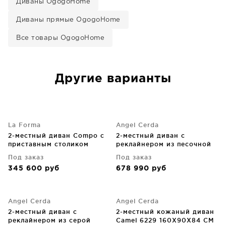
Диваны OgogoHome
Диваны прямые OgogoHome
Все товары OgogoHome
Другие варианты
La Forma
Angel Cerda
2-местный диван Compo с
2-местный диван с
приставным столиком
реклайнером из песочной
200X98X82 CM
кожи 164X111X104 CM
Под заказ
Под заказ
345 600
руб
678 990
руб
Angel Cerda
Angel Cerda
2-местный диван с
2-местный кожаный диван
реклайнером из серой
Camel 6229 160X90X84 CM