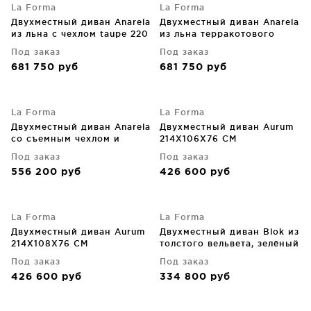
La Forma
La Forma
Двухместный диван Anarela
Двухместный диван Anarela
из льна с чехлом taupe 220
из льна терракотового
CM
цвета со съемным чехлом
Под заказ
Под заказ
220X107X64 CM
681 750
руб
681 750
руб
La Forma
La Forma
Двухместный диван Anarela
Двухместный диван Aurum
со съемным чехлом и
214X106X76 CM
подушками из бежевого
Под заказ
Под заказ
льна 240X107X64 CM
556 200
руб
426 600
руб
La Forma
La Forma
Двухместный диван Aurum
Двухместный диван Blok из
214X108X76 CM
толстого вельвета, зелёный
210X100X69 CM
Под заказ
Под заказ
426 600
руб
334 800
руб