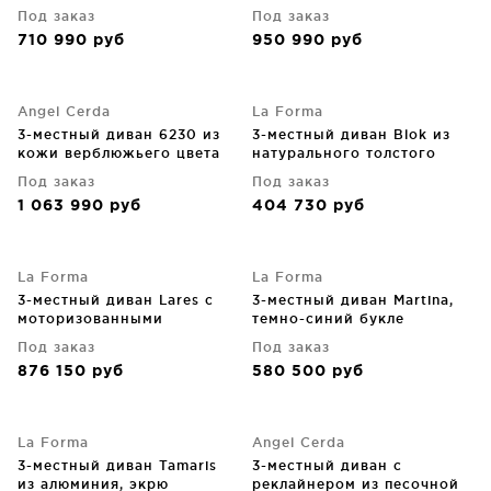
кожи 176X110X98 CM
Под заказ
Под заказ
710 990
руб
950 990
руб
Angel Cerda
La Forma
3-местный диван 6230 из
3-местный диван Blok из
кожи верблюжьего цвета
натурального толстого
222X90X84 CM
вельвета 240X100X69 CM
Под заказ
Под заказ
1 063 990
руб
404 730
руб
La Forma
La Forma
3-местный диван Lares с
3-местный диван Martina,
моторизованными
темно-синий букле
выдвижными сиденьями и
246X112X76 CM
Под заказ
Под заказ
регулируемым
876 150
руб
580 500
руб
подголовником, бежевый
шенилл 240 CM
La Forma
Angel Cerda
3-местный диван Tamaris
3-местный диван с
из алюминия, экрю
реклайнером из песочной