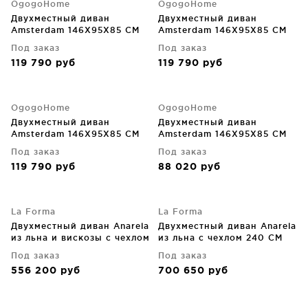
OgogoHome
OgogoHome
Двухместный диван
Двухместный диван
Amsterdam 146X95X85 CM
Amsterdam 146X95X85 CM
Под заказ
Под заказ
119 790
руб
119 790
руб
OgogoHome
OgogoHome
Двухместный диван
Двухместный диван
Amsterdam 146X95X85 CM
Amsterdam 146X95X85 CM
Под заказ
Под заказ
119 790
руб
88 020
руб
La Forma
La Forma
Двухместный диван Anarela
Двухместный диван Anarela
из льна и вискозы с чехлом
из льна с чехлом 240 CM
на молнии, тёмно-серый
Под заказ
Под заказ
240X107X64 CM
556 200
руб
700 650
руб