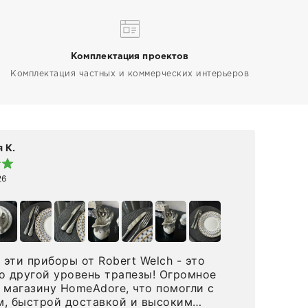
Комплектация проектов
Комплектация частных и коммерческих интерьеров
 К.
Elen
26
19 а
эти приборы от Robert Welch - это
👋🏻 Делюсь впечатлениями от покупки 
о другой уровень трапезы! Огромное
Maison R
 магазину HomeAdore, что помогли с
на 
, быстрой доставкой и высоким
вст