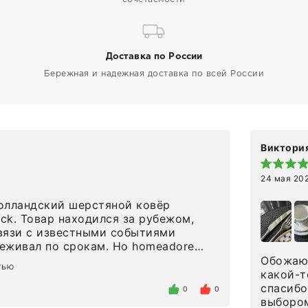
Доставка по России
Бережная и надежная доставка по всей России
Виктория
24 мая 20
олландский шерстяной ковёр
eck. Товар находился за рубежом,
вязи с известными событиями
л по срокам. Но homeadore
вно в определенное в договоре
Обожаю 
тью
тдельно хочу отметить
какой-т
газина. Настоящая
спасибо
0
0
нтированность: помогли
выбором