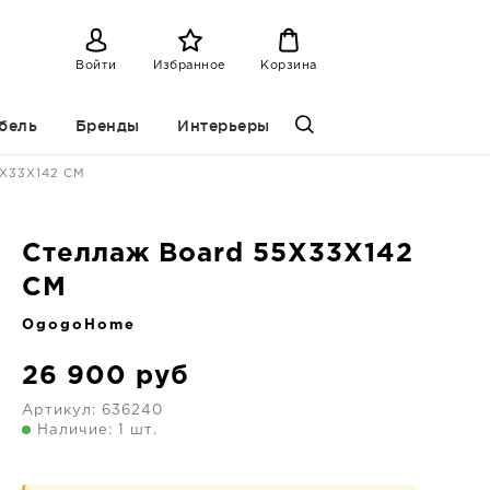
Войти
Избранное
Корзина
бель
Бренды
Интерьеры
5X33X142 CM
Стеллаж Board 55X33X142
CM
OgogoHome
26 900
руб
Артикул:
636240
Наличие: 1 шт.