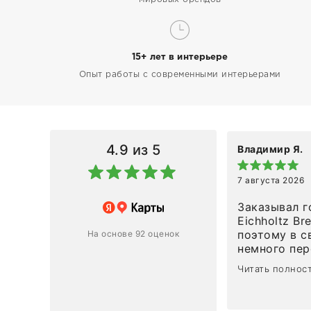
15+ лет в интерьере
Опыт работы с современными интерьерами
4.9
из 5
Владимир Я.
7 августа 2026
азин
Заказывал г
Eichholtz Br
Ответ компании
поэтому в с
На основе 92 оценок
немного пережива
1
0
привезли ро
Читать полнос
время, без задержеки. О
персонал ма
клиентоорие