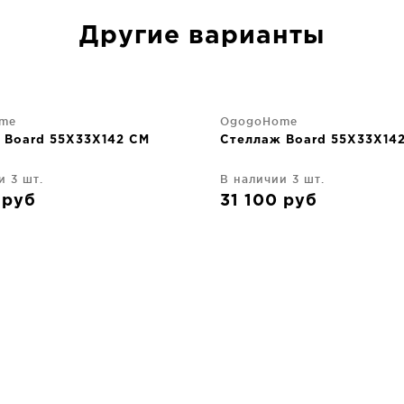
Другие варианты
me
OgogoHome
 Board 55X33X142 CM
Стеллаж Board 55X33X14
и 3 шт.
В наличии 3 шт.
0
руб
31 100
руб