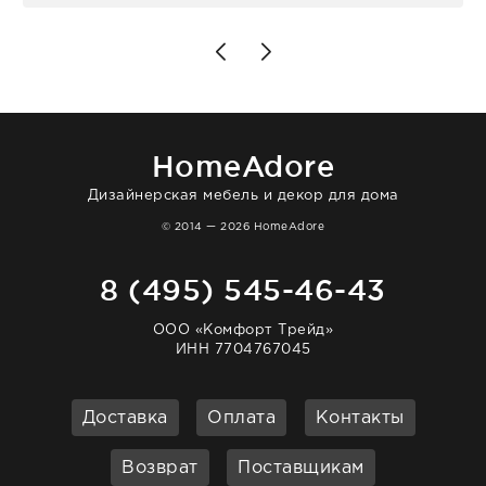
для дома. Без покупки точно не уйти.
Позже заказывала остальные приборы -
доставили сдэком на следующий день к
нашему торжеству. Поддержка клиентов
отвечает очень быстро. Взаимодействием
очень довольна. Рекомендую!
HomeAdore
Дизайнерская мебель и декор для дома
© 2014 — 2026 HomeAdore
8 (495) 545-46-43
ООО «Комфорт Трейд»
ИНН 7704767045
Доставка
Оплата
Контакты
Возврат
Поставщикам