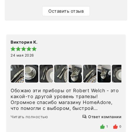
Оставить отзыв
Виктория К.
24 мая 2026
Обожаю эти приборы от Robert Welch - это
какой-то другой уровень трапезы!
Огромное спасибо магазину HomeAdore,
что помогли с выбором, быстрой
доставкой и высоким сервисом. Один раз
Читать полностью
Ответ компании
была здесь лично, забирала чайные ложки,
внутри очень много антикварной посуды,
1
0
столовых приборов и других аксессуаров