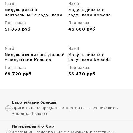
Nardi
Nardi
Модуль дивана
Модуль дивана с
центральный с подушками
подушками Komodo
Komodo 72X78X88 CM
72X78X88 CM
Под заказ
Под заказ
51 860
руб
46 680
руб
Nardi
Nardi
Модуль для дивана угловой
Модуль дивана с
с подушками Komodo
подушками Komodo
72X78X88 CM
72X78X88 CM
Под заказ
Под заказ
69 720
руб
56 470
руб
Европейские бренды
Оригинальные предметы интерьера от европейских и
мировых брендов
Интерьерный отбор
Коллекции, подобранные с вниманием к эстетике и