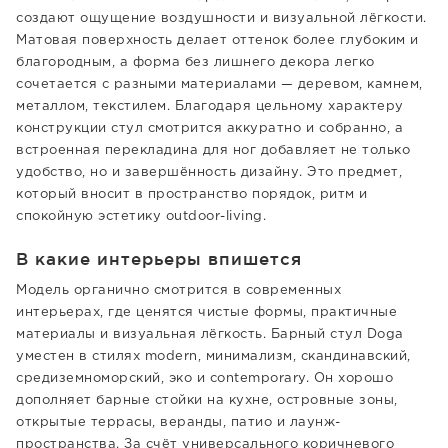
создают ощущение воздушности и визуальной лёгкости.
Матовая поверхность делает оттенок более глубоким и
благородным, а форма без лишнего декора легко
сочетается с разными материалами — деревом, камнем,
металлом, текстилем. Благодаря цельному характеру
конструкции стул смотрится аккуратно и собранно, а
встроенная перекладина для ног добавляет не только
удобство, но и завершённость дизайну. Это предмет,
который вносит в пространство порядок, ритм и
спокойную эстетику outdoor-living.
В какие интерьеры впишется
Модель органично смотрится в современных
интерьерах, где ценятся чистые формы, практичные
материалы и визуальная лёгкость. Барный стул Doga
уместен в стилях modern, минимализм, скандинавский,
средиземноморский, эко и contemporary. Он хорошо
дополняет барные стойки на кухне, островные зоны,
открытые террасы, веранды, патио и лаунж-
пространства. За счёт универсального коричневого