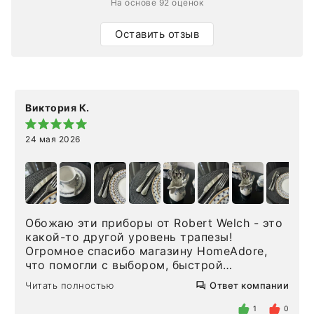
На основе 92 оценок
Оставить отзыв
Виктория К.
24 мая 2026
Обожаю эти приборы от Robert Welch - это
какой-то другой уровень трапезы!
Огромное спасибо магазину HomeAdore,
что помогли с выбором, быстрой
доставкой и высоким сервисом. Один раз
Читать полностью
Ответ компании
была здесь лично, забирала чайные ложки,
внутри очень много антикварной посуды,
1
0