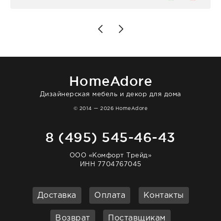
столовых приборов и других аксессуаров
для дома. Без покупки точно не уйти.
Позже заказывала остальные приборы -
доставили сдэком на следующий день к
нашему торжеству. Поддержка клиентов
отвечает очень быстро. Взаимодействием
очень довольна. Рекомендую!
HomeAdore
Дизайнерская мебель и декор для дома
© 2014 — 2026 HomeAdore
8 (495) 545-46-43
ООО «Комфорт Трейд»
ИНН 7704767045
Доставка
Оплата
Контакты
Возврат
Поставщикам