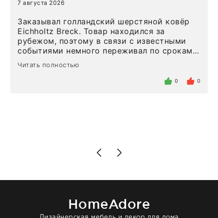
7 августа 2026
Заказывал голландский шерстяной ковёр
Eichholtz Breck. Товар находился за
рубежом, поэтому в связи с известными
событиями немного переживал по срокам.
Но homeadore привезли ровно в
Читать полностью
определенное в договоре время, без
задержеки. Отдельно хочу отметить
0
0
персонал магазина. Настоящая
клиентоориентированность: помогли
разобраться в ряде вопросов, всё
подробно объяснили, были на связи на
каждом этапе. Это тот случай, когда
чувствуешь, что о тебе действительно
позаботились. Что касается самого ковра,
то качество выше всяких похвал. Выглядит
в интерьере ровно так, как хотел. Ещё раз -
большая благодарность сотрудникам
homeadore!
HomeAdore
Дизайнерская мебель и декор для дома