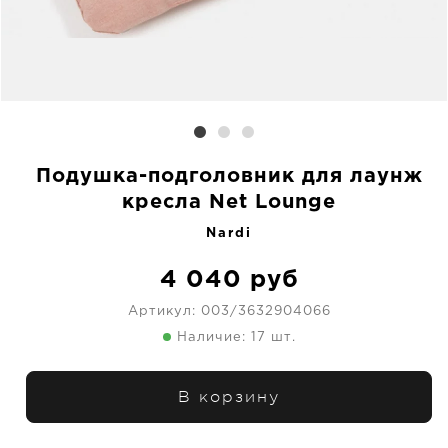
Подушка-подголовник для лаунж
кресла Net Lounge
Nardi
4 040
руб
Артикул:
003/3632904066
Наличие: 17 шт.
В корзину