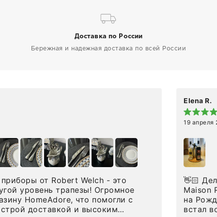
Доставка по России
Бережная и надежная доставка по всей России
Elena R.
19 апреля
приборы от Robert Welch - это
👋🏻 Делюсь впечатлениями от покупки сиропов
угой уровень трапезы! Огромное
Maison Routin 1883
азину HomeAdore, что помогли с
на Рожд
ыстрой доставкой и высоким
встал в