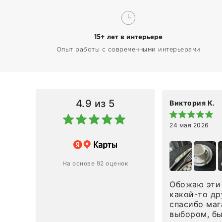
15+ лет в интерьере
Опыт работы с современными интерьерами
4.9
из 5
Виктория К.
24 мая 2026
 магазину за оперативную
лению и домтавке моего заказа.
ин приехал ко мне целым и
На основе 92 оценок
ным в течение трех дней!
Обожаю эти 
Ответ компании
какой-то др
спасибо маг
0
0
выбором, б