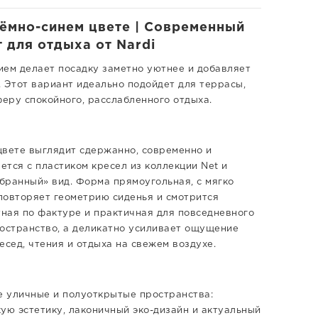
тёмно-синем цвете | Современный
 для отдыха от Nardi
ием делает посадку заметно уютнее и добавляет
Этот вариант идеально подойдет для террасы,
феру спокойного, расслабленного отдыха.
 цвете выглядит сдержанно, современно и
ется с пластиком кресел из коллекции Net и
бранный» вид. Форма прямоугольная, с мягко
повторяет геометрию сиденья и смотрится
тная по фактуре и практичная для повседневного
ространство, а деликатно усиливает ощущение
есед, чтения и отдыха на свежем воздухе.
е уличные и полуоткрытые пространства:
ую эстетику, лаконичный эко-дизайн и актуальный