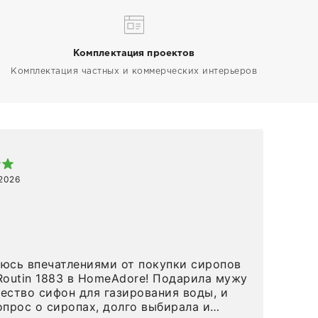
Комплектация проектов
Комплектация частных и коммерческих интерьеров
Арт
 2026
1 ап
Спа
 в HomeAdore! Подарила мужу
вов
ество сифон для газирования воды, и
и р
опрос о сиропах, долго выбирала и