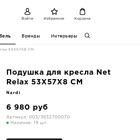
Войти
Избранное
Корзина
Бренды
Интерьеры
бель
elax 53X57X8 CM
Подушка для кресла Net
Relax 53X57X8 CM
Nardi
6 980
руб
Артикул:
003/3632700070
Наличие: 19 шт.