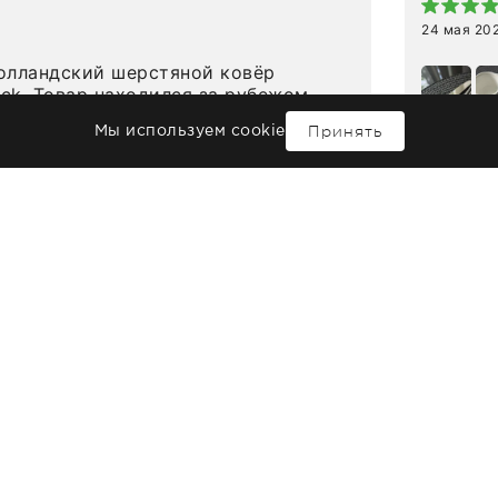
24 мая 20
олландский шерстяной ковёр
eck. Товар находился за рубежом,
вязи с известными событиями
Принять
Мы используем cookie
л по срокам. Но homeadore
вно в определенное в договоре
Обожаю 
тью
тдельно хочу отметить
какой-т
газина. Настоящая
спасибо
0
0
нтированность: помогли
выбором
 в ряде вопросов, всё подробно
сервисо
Читать п
были на связи на каждом этапе. Это
чайные 
когда чувствуешь, что о тебе
посуды,
заботились. Что касается
аксессу
а, то качество выше всяких похвал.
уйти. П
интерьере ровно так, как хотел. Ещё
достави
ая благодарность сотрудникам
торжест
быстро.
Рекоме
авка
Оплата
Контакты
Мебель
Освещение
Де
Поставщикам
Интерьеры
интерьера
Текстиль
Ку