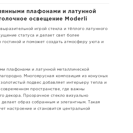
клянными плафонами и латунной
отолочное освещение Moderli
выразительной игрой стекла и тёплого латунного
щущение статуса и делает свет более
я гостиной и поможет создать атмосферу уюта и
ыми плафонами и латунной металлической
благородно. Многоярусная композиция из конусных
а золотистый подвес добавляет интерьеру тепла и
 современном пространстве, где важны
го декора. Прозрачное стекло визуально
 делает образ собранным и элегантным. Такая
ет настроение и становится центральной