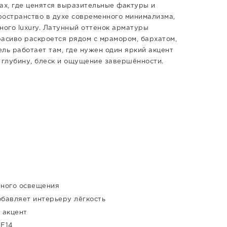
х, где ценятся выразительные фактуры и
ространство в духе современного минимализма,
йного luxury. Латунный оттенок арматуры
расиво раскроется рядом с мрамором, бархатом,
ль работает там, где нужен один яркий акцент
 глубину, блеск и ощущение завершённости.
тного освещения
обавляет интерьеру лёгкость
 акцент
 E14