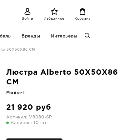
Войти
Избранное
Корзина
бель
Бренды
Интерьеры
erto 50X50X86 CM
Люстра Alberto 50X50X86
CM
Moderli
21 920
руб
Артикул:
V8080-6P
Наличие: 10 шт.