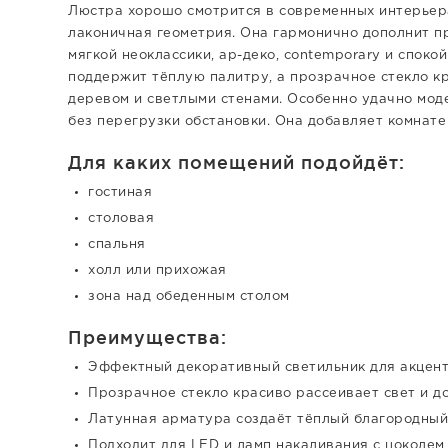
Люстра хорошо смотрится в современных интерьера
лаконичная геометрия. Она гармонично дополнит п
мягкой неоклассики, ар-деко, contemporary и споко
поддержит тёплую палитру, а прозрачное стекло к
деревом и светлыми стенами. Особенно удачно моде
без перегрузки обстановки. Она добавляет комнате
Для каких помещений подойдёт:
гостиная
столовая
спальня
холл или прихожая
зона над обеденным столом
Преимущества:
Эффектный декоративный светильник для акцен
Прозрачное стекло красиво рассеивает свет и д
Латунная арматура создаёт тёплый благородный
Подходит для LED и ламп накаливания с цоколем