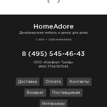
то качество выше всяких похвал. Выглядит
в интерьере ровно так, как хотел. Ещё раз -
большая благодарность сотрудникам
homeadore!
HomeAdore
Дизайнерская мебель и декор для дома
© 2014 — 2026 HomeAdore
8 (495) 545-46-43
ООО «Комфорт Трейд»
ИНН 7704767045
Доставка
Оплата
Контакты
Возврат
Поставщикам
Интерьеры