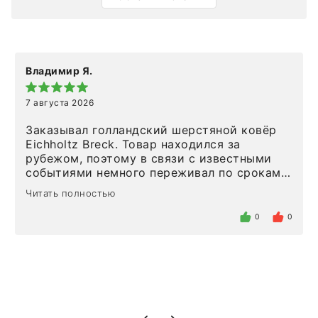
Владимир Я.
7 августа 2026
Заказывал голландский шерстяной ковёр
Eichholtz Breck. Товар находился за
рубежом, поэтому в связи с известными
событиями немного переживал по срокам.
Но homeadore привезли ровно в
Читать полностью
определенное в договоре время, без
задержеки. Отдельно хочу отметить
0
0
персонал магазина. Настоящая
клиентоориентированность: помогли
разобраться в ряде вопросов, всё
подробно объяснили, были на связи на
каждом этапе. Это тот случай, когда
чувствуешь, что о тебе действительно
позаботились. Что касается самого ковра,