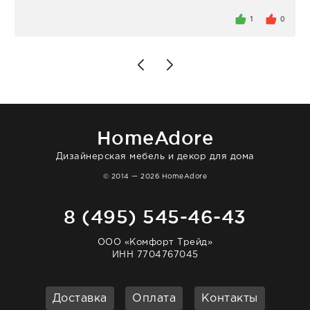
была здесь лично, забирала чайные ложки,
внутри очень много антикварной посуды,
1
0
столовых приборов и других аксессуаров
для дома. Без покупки точно не уйти.
Позже заказывала остальные приборы -
доставили сдэком на следующий день к
нашему торжеству. Поддержка клиентов
отвечает очень быстро. Взаимодействием
очень довольна. Рекомендую!
HomeAdore
Дизайнерская мебель и декор для дома
© 2014 — 2026 HomeAdore
8 (495) 545-46-43
ООО «Комфорт Трейд»
ИНН 7704767045
Доставка
Оплата
Контакты