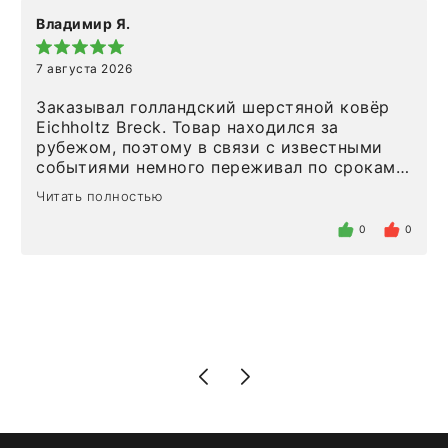
Владимир Я.
7 августа 2026
Заказывал голландский шерстяной ковёр
Eichholtz Breck. Товар находился за
рубежом, поэтому в связи с известными
событиями немного переживал по срокам.
Но homeadore привезли ровно в
Читать полностью
определенное в договоре время, без
задержеки. Отдельно хочу отметить
0
0
персонал магазина. Настоящая
клиентоориентированность: помогли
разобраться в ряде вопросов, всё
подробно объяснили, были на связи на
каждом этапе. Это тот случай, когда
чувствуешь, что о тебе действительно
позаботились. Что касается самого ковра,
то качество выше всяких похвал. Выглядит
в интерьере ровно так, как хотел. Ещё раз -
большая благодарность сотрудникам
homeadore!