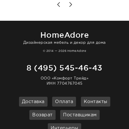
Позже заказывала остальные приборы -
доставили сдэком на следующий день к
нашему торжеству. Поддержка клиентов
отвечает очень быстро. Взаимодействием
очень довольна. Рекомендую!
HomeAdore
Дизайнерская мебель и декор для дома
© 2014 — 2026 HomeAdore
8 (495) 545-46-43
ООО «Комфорт Трейд»
ИНН 7704767045
Доставка
Оплата
Контакты
Возврат
Поставщикам
Интерьеры