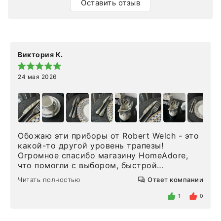
Оставить отзыв
Виктория К.
24 мая 2026
Обожаю эти приборы от Robert Welch - это
какой-то другой уровень трапезы!
Огромное спасибо магазину HomeAdore,
что помогли с выбором, быстрой
доставкой и высоким сервисом. Один раз
Читать полностью
Ответ компании
была здесь лично, забирала чайные ложки,
внутри очень много антикварной посуды,
1
0
столовых приборов и других аксессуаров
для дома. Без покупки точно не уйти.