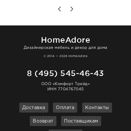
для дома. Без покупки точно не уйти.
Позже заказывала остальные приборы -
доставили сдэком на следующий день к
нашему торжеству. Поддержка клиентов
отвечает очень быстро. Взаимодействием
очень довольна. Рекомендую!
HomeAdore
Дизайнерская мебель и декор для дома
© 2014 — 2026 HomeAdore
8 (495) 545-46-43
ООО «Комфорт Трейд»
ИНН 7704767045
Доставка
Оплата
Контакты
Возврат
Поставщикам