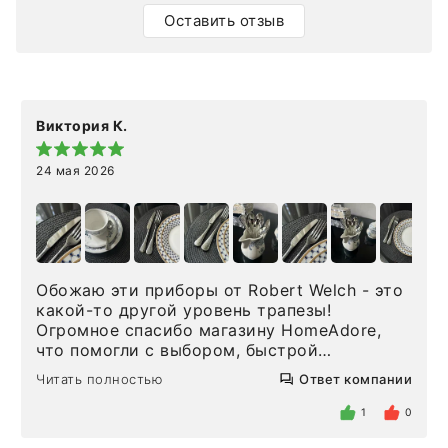
Оставить отзыв
Виктория К.
24 мая 2026
Обожаю эти приборы от Robert Welch - это
какой-то другой уровень трапезы!
Огромное спасибо магазину HomeAdore,
что помогли с выбором, быстрой
доставкой и высоким сервисом. Один раз
Читать полностью
Ответ компании
была здесь лично, забирала чайные ложки,
внутри очень много антикварной посуды,
1
0
столовых приборов и других аксессуаров