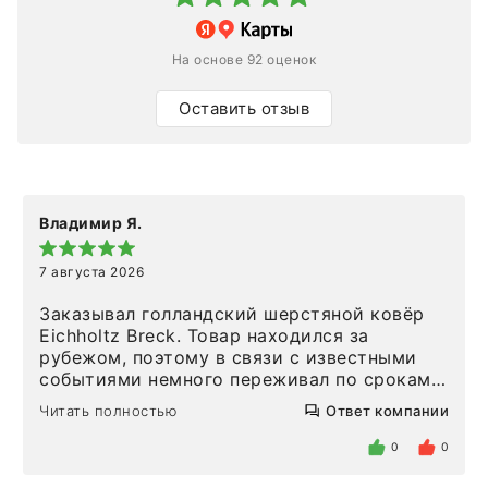
На основе 92 оценок
Оставить отзыв
Владимир Я.
7 августа 2026
Заказывал голландский шерстяной ковёр
Eichholtz Breck. Товар находился за
рубежом, поэтому в связи с известными
событиями немного переживал по срокам.
Но homeadore привезли ровно в
Читать полностью
Ответ компании
определенное в договоре время, без
задержеки. Отдельно хочу отметить
0
0
персонал магазина. Настоящая