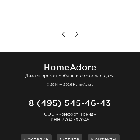
клиентоориентированность: помогли
разобраться в ряде вопросов, всё
подробно объяснили, были на связи на
каждом этапе. Это тот случай, когда
чувствуешь, что о тебе действительно
позаботились. Что касается самого ковра,
то качество выше всяких похвал. Выглядит
в интерьере ровно так, как хотел. Ещё раз -
большая благодарность сотрудникам
homeadore!
HomeAdore
Дизайнерская мебель и декор для дома
© 2014 — 2026 HomeAdore
8 (495) 545-46-43
ООО «Комфорт Трейд»
ИНН 7704767045
Доставка
Оплата
Контакты