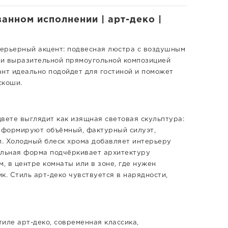
анном исполнении | арт-деко |
терьерный акцент: подвесная люстра с воздушным
 и выразительной прямоугольной композицией
ант идеально подойдет для гостиной и поможет
скоши.
вете выглядит как изящная световая скульптура:
 формируют объёмный, фактурный силуэт,
. Холодный блеск хрома добавляет интерьеру
ольная форма подчёркивает архитектуру
, в центре комнаты или в зоне, где нужен
к. Стиль арт-деко чувствуется в нарядности,
иле арт-деко, современная классика,