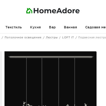
Текстиль
Кухня
Бар
Ванная
Садовая ме
е
Потолочное освещение
Люстры
LOFT IT
Подвесная люстр