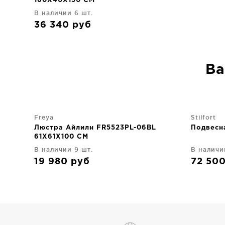
160X40X150 CM
В наличии 6 шт.
36 340
руб
Ва
Freya
Stilfort
Люстра Айлилн FR5523PL-06BL
Подвесн
61X61X100 CM
В наличии 9 шт.
В наличи
19 980
руб
72 50