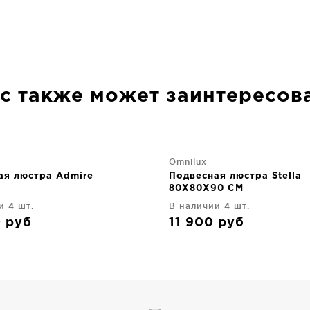
с также может заинтересов
Omnilux
ая люстра Admire
Подвесная люстра Stella
80X80X90 CM
и 4 шт.
В наличии 4 шт.
0
руб
11 900
руб