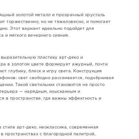
зящный золотой металл и прозрачный хрусталь
ит торжественно, но не тяжеловесно, и помогает
цию. Этот вариант идеально подойдет для
а и мягкого вечернего сияния.
е выразительную пластику арт-деко и
ра в золотом цвете формирует ажурный, почти
ют глубину, блеск и игру света. Конструкция
афонов: свет свободно рассеивается, подчёркивая
ении. Такой светильник становится не просто
терьера — нарядным, изысканным и
я в пространстве, где важны эффектность и
 стиле арт-деко, неоклассика, современная
я в пространствах с благородной палитрой,