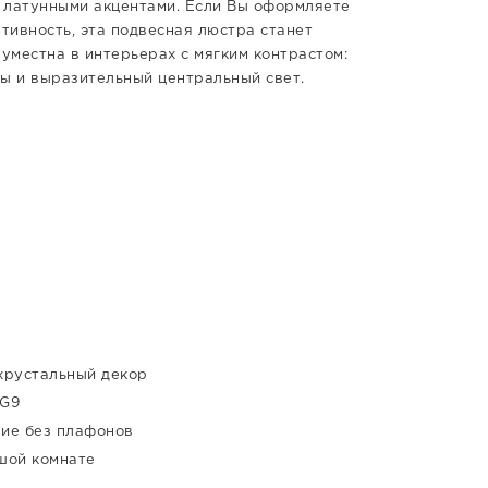
 латунными акцентами. Если Вы оформляете
ативность, эта подвесная люстра станет
уместна в интерьерах с мягким контрастом:
ты и выразительный центральный свет.
хрустальный декор
 G9
ие без плафонов
шой комнате