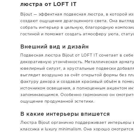
люстра от LOFT IT
Bijout — эффектная подвесная люстра, в которой и
создают ощущение драгоценного света. Она выгляд
собрать интерьер в цельную, благородную компози
гостиной и поможет создать атмосферу уюта, статус
Внешний вид и дизайн
Подвесная люстра Bijout от LOFT IT сочетает в себ
декоративную утончённость. Металлическая армату
ювелирный силуэт, а хрустальные подвески добавля
выглядит воздушно за счёт открытой формы без пл
фактуру декора и создавая красивый объём в помещ
источником освещения, а полноценным акцентом ин
запоминающимся. Особенно гармонично он смотритс
ощущение продуманной эстетики.
В какие интерьеры впишется
Люстра Bijout органично поддерживает интерьеры в
классика и luxury minimalism. Она хорошо смотритс