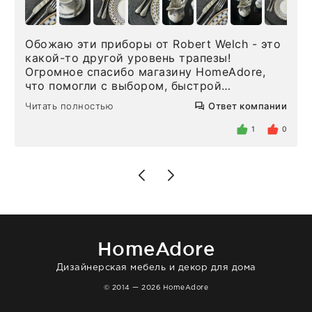
Обожаю эти приборы от Robert Welch - это
какой-то другой уровень трапезы!
Огромное спасибо магазину HomeAdore,
что помогли с выбором, быстрой
доставкой и высоким сервисом. Один раз
Читать полностью
Ответ компании
была здесь лично, забирала чайные ложки,
внутри очень много антикварной посуды,
1
0
столовых приборов и других аксессуаров
для дома. Без покупки точно не уйти.
Позже заказывала остальные приборы -
доставили сдэком на следующий день к
нашему торжеству. Поддержка клиентов
отвечает очень быстро. Взаимодействием
очень довольна. Рекомендую!
HomeAdore
Дизайнерская мебель и декор для дома
© 2014 — 2026 HomeAdore