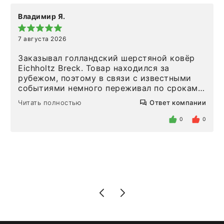
Владимир Я.
7 августа 2026
Заказывал голландский шерстяной ковёр
Eichholtz Breck. Товар находился за
рубежом, поэтому в связи с известными
событиями немного переживал по срокам.
Но homeadore привезли ровно в
Читать полностью
Ответ компании
определенное в договоре время, без
задержеки. Отдельно хочу отметить
0
0
персонал магазина. Настоящая
клиентоориентированность: помогли
разобраться в ряде вопросов, всё
подробно объяснили, были на связи на
каждом этапе. Это тот случай, когда
чувствуешь, что о тебе действительно
позаботились. Что касается самого ковра,
то качество выше всяких похвал. Выглядит
в интерьере ровно так, как хотел. Ещё раз -
большая благодарность сотрудникам