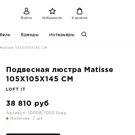
Войти
Избранное
Корзина
бель
Бренды
Интерьеры
Matisse 105X105X145 CM
Подвесная люстра Matisse
105X105X145 CM
LOFT IT
38 810
руб
Артикул:
10008/1050 Grey
Наличие: 7 шт.