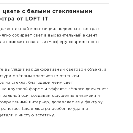
м цвете с белыми стеклянными
стра от LOFT IT
дожественной композиции: подвесная люстра с
ягко собирает свет в выразительный акцент.
в и поможет создать атмосферу современного
те выглядит как декоративный световой объект, а
атура с тёплым золотистым оттенком
 из стекла, благодаря чему свет
 на круговой форме и эффекте лёгкого движения:
нтральной оси, создавая ощущение динамики и
современный интерьер, добавляет ему фактуру,
странство. Такая люстра особенно удачно
етали и чистую эстетику.