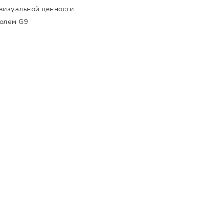
визуальной ценности
колем G9