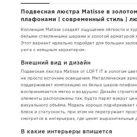
Подвесная люстра Matisse в золото
плафонами | современный стиль | лю
Коллекция Matisse создаёт ощущение лёгкости и ху
белыми стеклянными шарами и золотой арматурой м
Этот вариант идеально подойдет для больших зало
уюта с изящным характером.
Внешний вид и дизайн
Подвесная люстра Matisse от LOFT IT в золотом цве
не просто источник освещения. Металлическая арм
поддерживает композицию из белых шаров-плафонов
воспринимается мягко и воздушно. Дизайн строится
элементы расположены так, будто парят вокруг це
визуального объёма. Модель хорошо подчёркивает 
блеск и статусность, при этом не перегружает про
смотрится в интерьерах, где ценят выразительные д
В какие интерьеры впишется