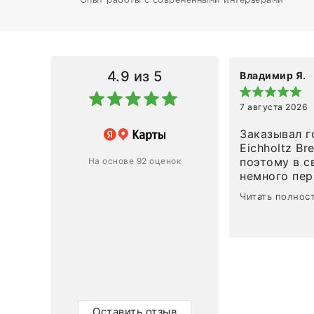
Опыт работы с современными интерьерами
4.9
из 5
Владимир Я.
7 августа 2026
азин
Заказывал г
Eichholtz Br
Ответ компании
поэтому в с
На основе 92 оценок
немного пережива
1
0
привезли ро
Читать полнос
время, без задержеки. О
персонал ма
клиентоорие
разобраться
объяснили, 
тот случай, 
действительно по
самого ковр
Оставить отзыв