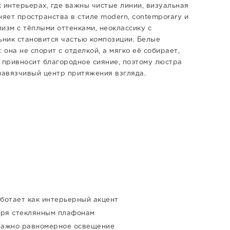
 интерьерах, где важны чистые линии, визуальная
няет пространства в стиле modern, contemporary и
лизм с тёплыми оттенками, неоклассику с
ьник становится частью композиции. Белые
она не спорит с отделкой, а мягко её собирает,
 привносит благородное сияние, поэтому люстра
навязчивый центр притяжения взгляда.
ботает как интерьерный акцент
аря стеклянным плафонам
 важно равномерное освещение