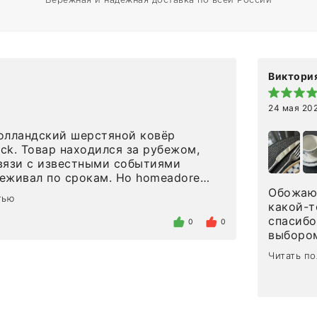
Бережная и надежная доставка по всей России
Виктория
24 мая 20
олландский шерстяной ковёр
eck. Товар находился за рубежом,
вязи с известными событиями
л по срокам. Но homeadore
вно в определенное в договоре
Обожаю 
тью
тдельно хочу отметить
какой-т
газина. Настоящая
спасибо
0
0
нтированность: помогли
выбором
 в ряде вопросов, всё подробно
сервисо
Читать п
были на связи на каждом этапе. Это
чайные 
когда чувствуешь, что о тебе
посуды,
заботились. Что касается
аксессу
а, то качество выше всяких похвал.
уйти. П