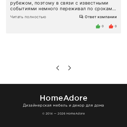
рубежом, поэтому в связи с известными
событиями немного переживал по срокам.
Но homeadore привезли ровно в
Читать полностью
Ответ компании
определенное в договоре время, без
задержеки. Отдельно хочу отметить
0
0
персонал магазина. Настоящая
клиентоориентированность: помогли
разобраться в ряде вопросов, всё
подробно объяснили, были на связи на
каждом этапе. Это тот случай, когда
чувствуешь, что о тебе действительно
позаботились. Что касается самого ковра,
то качество выше всяких похвал. Выглядит
в интерьере ровно так, как хотел. Ещё раз -
большая благодарность сотрудникам
homeadore!
HomeAdore
Дизайнерская мебель и декор для дома
© 2014 — 2026 HomeAdore