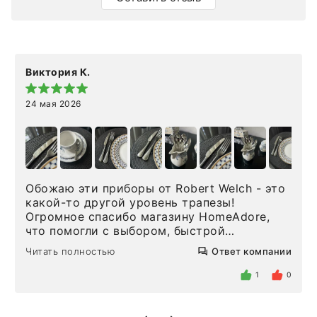
Виктория К.
24 мая 2026
Обожаю эти приборы от Robert Welch - это
какой-то другой уровень трапезы!
Огромное спасибо магазину HomeAdore,
что помогли с выбором, быстрой
доставкой и высоким сервисом. Один раз
Читать полностью
Ответ компании
была здесь лично, забирала чайные ложки,
внутри очень много антикварной посуды,
1
0
столовых приборов и других аксессуаров
для дома. Без покупки точно не уйти.
Позже заказывала остальные приборы -