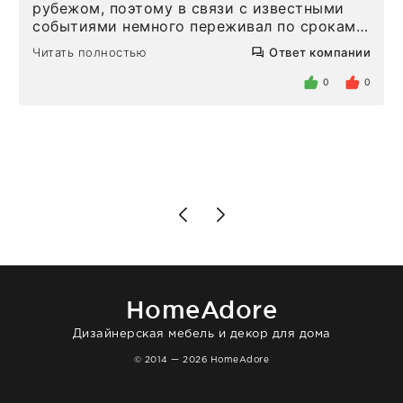
рубежом, поэтому в связи с известными
событиями немного переживал по срокам.
Но homeadore привезли ровно в
Читать полностью
Ответ компании
определенное в договоре время, без
задержеки. Отдельно хочу отметить
0
0
персонал магазина. Настоящая
клиентоориентированность: помогли
разобраться в ряде вопросов, всё
подробно объяснили, были на связи на
каждом этапе. Это тот случай, когда
чувствуешь, что о тебе действительно
позаботились. Что касается самого ковра,
то качество выше всяких похвал. Выглядит
в интерьере ровно так, как хотел. Ещё раз -
большая благодарность сотрудникам
homeadore!
HomeAdore
Дизайнерская мебель и декор для дома
© 2014 — 2026 HomeAdore