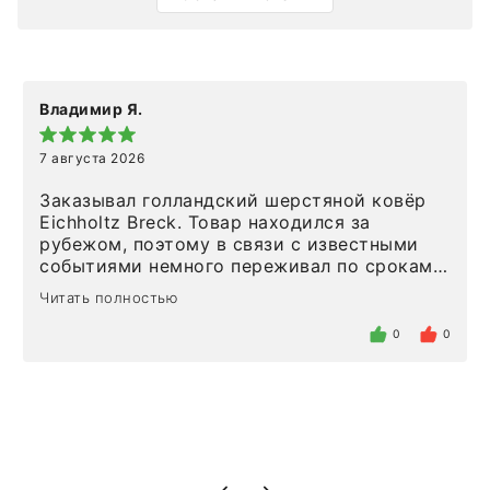
Владимир Я.
7 августа 2026
Заказывал голландский шерстяной ковёр
Eichholtz Breck. Товар находился за
рубежом, поэтому в связи с известными
событиями немного переживал по срокам.
Но homeadore привезли ровно в
Читать полностью
определенное в договоре время, без
задержеки. Отдельно хочу отметить
0
0
персонал магазина. Настоящая
клиентоориентированность: помогли
разобраться в ряде вопросов, всё
подробно объяснили, были на связи на
каждом этапе. Это тот случай, когда
чувствуешь, что о тебе действительно
позаботились. Что касается самого ковра,