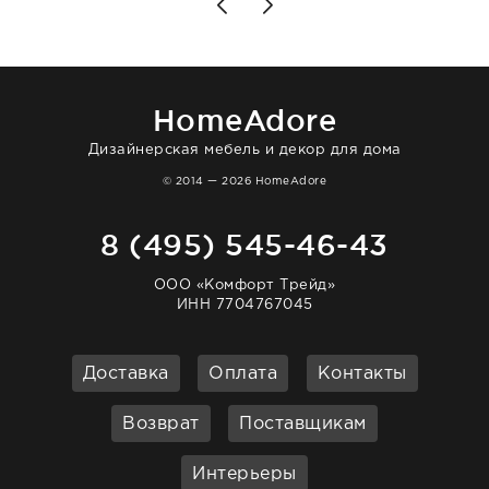
то качество выше всяких похвал. Выглядит
в интерьере ровно так, как хотел. Ещё раз -
большая благодарность сотрудникам
homeadore!
HomeAdore
Дизайнерская мебель и декор для дома
© 2014 — 2026 HomeAdore
8 (495) 545-46-43
ООО «Комфорт Трейд»
ИНН 7704767045
Доставка
Оплата
Контакты
Возврат
Поставщикам
Интерьеры