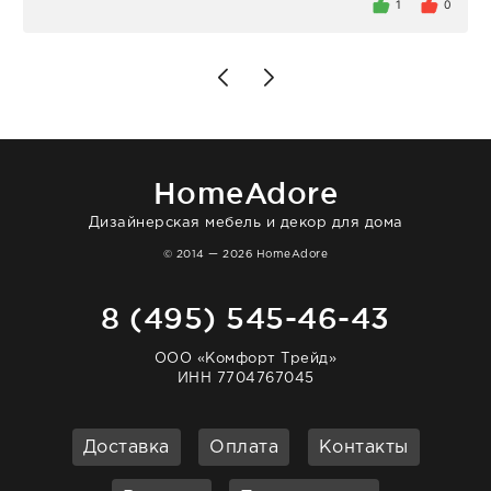
внутри очень много антикварной посуды,
1
0
столовых приборов и других аксессуаров
для дома. Без покупки точно не уйти.
Позже заказывала остальные приборы -
доставили сдэком на следующий день к
нашему торжеству. Поддержка клиентов
отвечает очень быстро. Взаимодействием
очень довольна. Рекомендую!
HomeAdore
Дизайнерская мебель и декор для дома
© 2014 — 2026 HomeAdore
8 (495) 545-46-43
ООО «Комфорт Трейд»
ИНН 7704767045
Доставка
Оплата
Контакты