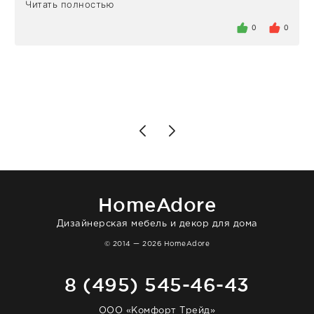
Читать полностью
определенное в договоре время, без
задержеки. Отдельно хочу отметить
0
0
персонал магазина. Настоящая
клиентоориентированность: помогли
разобраться в ряде вопросов, всё
подробно объяснили, были на связи на
каждом этапе. Это тот случай, когда
чувствуешь, что о тебе действительно
позаботились. Что касается самого ковра,
то качество выше всяких похвал. Выглядит
в интерьере ровно так, как хотел. Ещё раз -
большая благодарность сотрудникам
homeadore!
HomeAdore
Дизайнерская мебель и декор для дома
© 2014 — 2026 HomeAdore
8 (495) 545-46-43
ООО «Комфорт Трейд»